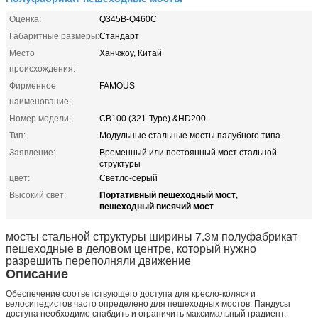
Оценка:
Q345B-Q460C
Габаритные размеры:
Стандарт
Место
Ханчжоу, Китай
происхождения:
Фирменное
FAMOUS
наименование:
Номер модели:
CB100 (321-Type) &HD200
Тип:
Модульные стальные мосты палубного типа
Заявление:
Временный или постоянный мост стальной
структуры
цвет:
Светло-серый
Портативный пешеходный мост
Высокий свет:
,
пешеходный висячий мост
мосты стальной структуры ширины 7.3м полуфабрикат
пешеходные в деловом центре, который нужно
разрешить переполняли движение
Описание
Обеспечение соответствующего доступа для кресло-коляск и
велосипедистов часто определено для пешеходных мостов. Пандусы
доступа необходимо снабдить и ограничить максимальный градиент.