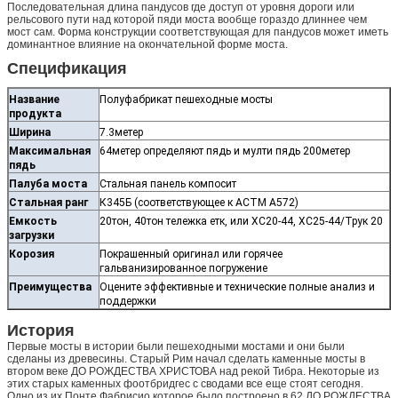
Последовательная длина пандусов где доступ от уровня дороги или
рельсового пути над которой пяди моста вообще гораздо длиннее чем
мост сам. Форма конструкции соответствующая для пандусов может иметь
доминантное влияние на окончательной форме моста.
Спецификация
Название
Полуфабрикат пешеходные мосты
продукта
Ширина
7.3метер
Максимальная
64метер определяют пядь и мулти пядь 200метер
пядь
Палуба моста
Стальная панель компосит
Стальная ранг
К345Б (соответствующее к АСТМ А572)
Емкость
20тон, 40тон тележка етк, или ХС20-44, ХС25-44/Трук 20
загрузки
Корозия
Покрашенный оригинал или горячее
гальванизированное погружение
Преимущества
Оцените эффективные и технические полные анализ и
поддержки
История
Первые мосты в истории были пешеходными мостами и они были
сделаны из древесины. Старый Рим начал сделать каменные мосты в
втором веке ДО РОЖДЕСТВА ХРИСТОВА над рекой Тибра. Некоторые из
этих старых каменных фоотбридгес с сводами все еще стоят сегодня.
Одно из их Понте Фабрисио которое было построено в 62 ДО РОЖДЕСТВА