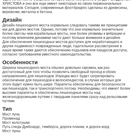
ХРИСТОВА и оно все еще имеет некоторые из своих первоначальных
материалов. Сегодня, современные фоотбридгес сделаны из древесины,
веревочки, металла и бетона.
Дизайн
Дизайн пешеходного моста нормально следовать такими же принципами
как для других мостов. Однако, потому что они нормально значительно
более светлы чем корабельные мосты, они более уязвимы к вибрации и
поэтому влияниям динамики часто дают больше внимания в дизайне.
Для обеспечения пешеходных мостов доступен для неработающего и
другие подвижност-поврежденные люди, тщательное рассмотрение в
наше время также даются обеспечению подъемов или пандусов доступа,
согласно требованиям уместного законодательства.
Особенности
Ширина пешеходного моста обычно довольно скромна, как раз
достаточный для того чтобы позволить свободный проход в обоих
направлениях для пешеходов. Изредка мост будет сегрегировать
обеспечение для пешеходов и велосипедистов, в случае которых для
этого будет нужно быть шире. Парапеты обеспечены для безопасности
как пешеходов, так и транспортного потока. Необходимы, что имеют более
высокие парапеты и обеспечены пешеходные мосты над
железнодорожными путями с твердыми панелями сразу над рельсовыми
путями.
Тип
Мост луча
Променад
Мост колотушки
Путь следа Дукбоардс, тимберса, дорога планки, и дорога корд
Мост луны