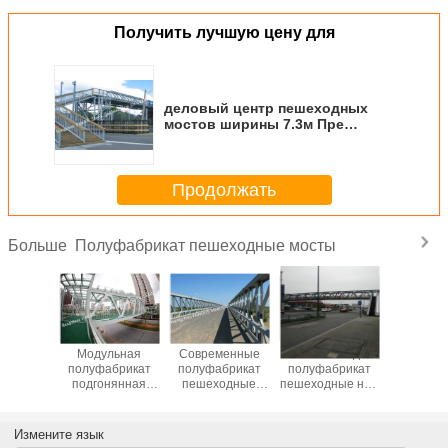
Получить лучшую цену для
деловый центр пешеходных
мостов ширины 7.3м Пре
проектированный разрешает
переполнянное движение
Продолжать
Полуфабрикат пешеходные мосты
Больше
поручня
Модульная
Современные
Мосты следа
Сталь 
валк
полуфабрикат
полуфабрикат
полуфабрикат
дуги к
одных
подгонянная
пешеходные
пешеходные над
полуфаб
металла
сталь Оверкросс
мосты,
дорогами,
наво
брикат
железнодорожная
модульная
пешеходным
перекрес
ородом
К345Б
дорога моста
решением
реше
Измените язык
игхцеинг
пешеходных
Фоотбридге
городского
городс