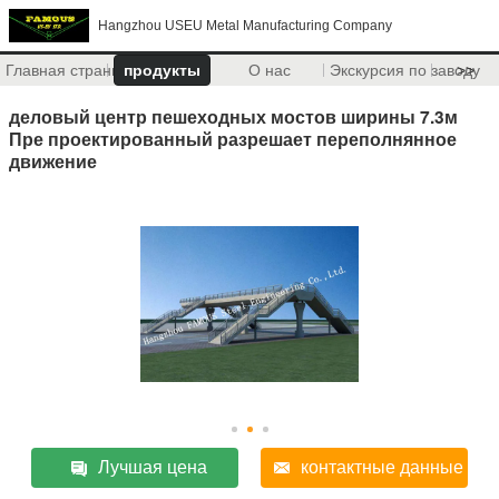
Hangzhou USEU Metal Manufacturing Company
Главная страница
продукты
О нас
Экскурсия по заводу
>>
деловый центр пешеходных мостов ширины 7.3м
Пре проектированный разрешает переполнянное
движение
Лучшая цена
контактные данные