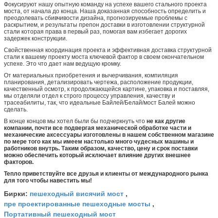
Фокусируют нашу опытную команду на успехе вашего стального проекта
моста, от начала до конца. Наша доказанная способность определить и
преодолевать сбивчивости дизайна, прогнозируемые проблемы с
раскрытием, и результаты препон доставки в изготовлении структурной
стали которая права в первый раз, помогая вам избегает дорогих
задержек конструкции.
Свойственная координация проекта и эффективная доставка структурной
стали к вашему проекту моста ключевой фактор в своем окончательном
успехе. Это что дает нам ведущую кромку.
От материальных приобретения и вычерчивания, компиляция
планирования, детализировать чертежа, расположение продукции,
качественный осмотр, к продолжающейся картине, упаковка и поставляя,
мы отделяли отдел к строго процессу управления, качеству и
трасеабилиты, так, что идеальные Байлей/Белай/мост Балей можно
сделать.
В конце концов мы хотел были бы подчеркнуть что
не как другие
компании, почти все подвергая механической обработке части и
механические аксессуары изготовлены в нашем собственном магазине
по мере того как мы имеем настолько много чудесных машины и
работников внутрь. Таким образом, качество, цену и срок поставки
можно обеспечить который исключает влияние других внешнее
факторов.
Тепло приветствуйте все друзья и клиенты от международного рынка
для того чтобы навестить мы!
пешеходный висячий мост
Бирки:
,
пре проектированные пешеходные мосты
,
Портативный пешеходный мост