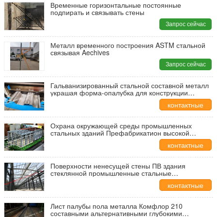
Временные горизонтальные постоянные
подпирать и связывать стены
Запрос сейчас
Металл временного построения ASTM стальной
связывая Aechives
Запрос сейчас
Гальванизированный стальной составной металл
украшая форма-опалубка для конструкции
системы плиты пола
контактные
данные
Охрана окружающей среды промышленных
стальных зданий Префабрикатион высокой
точности энергосберегающая
контактные
данные
Поверхности ненесущей стены ПВ здания
стеклянной промышленные стальные
светозащитные и изоляция жары
контактные
данные
Лист палубы пола металла Комфлор 210
составными альтернативными глубокими