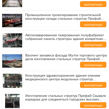
гальванизированный профилями стальной
контактные
украшая
данные
Промышленное проектирование строительной
конструкции склада стальных структур Префаб
металла
контактные
данные
Автоклавированная газированная полуфабрикат
собранная панель структуры здания конкретная
ФАСЭК
контактные
данные
Валлинг занавеса фасада Мулти торгового центра
дела изготовления стальных структур Префаб
здания этажа стального стеклянный украшает
контактные
данные
Конструкция здравоохранения здания клиники
медицинского центра модульных структур
железного каркаса полуфабрикат
контактные
данные
Изготовление стальных структур Префаб Скывалк
коридора для соединяться городских высоких
зданий подъема модульный
контактные