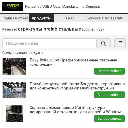
Hangzhou USEU Metal Manufacturing Company
Главная страница
продукты
О нас
Экскурсия по заводу
>>
структуры prefab стальные
Качество
supplier.
(33)
Самые лучшие продукты
Easy Installation Префабрикованные стальные
конструкции
Запрос сейчас
Палуба структурной стали Бондек альтернативная
для конкретных форма-опалубк конструкции
Запрос сейчас
Корозия алюминиевого Purlin структуры
легированной стали анти- для дверей и Windows
Запрос сейчас