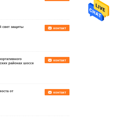
й свет защиты
контакт
портативного
контакт
ьских районах шоссе
моста от
контакт