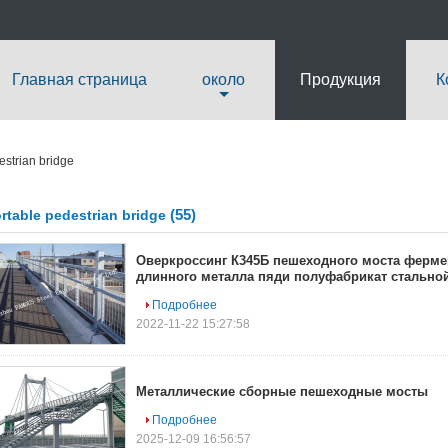
Главная страница
около
Продукция
К
estrian bridge
(55)
rtable pedestrian bridge
Оверкроссинг К345Б пешеходного моста ферме
длинного металла пяди полуфабрикат стальной
Подробнее
2022-11-22 15:27:58
Металлические сборные пешеходные мосты
Подробнее
2025-12-09 16:56:57