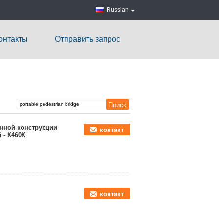
Russian
онтакты
Отправить запрос
нной конструкции
контакт
 - К460К
контакт