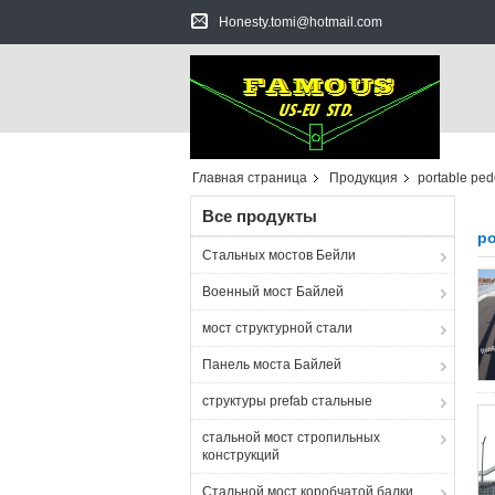
Honesty.tomi@hotmail.com
Главная страница
Продукция
portable ped
Все продукты
po
Стальных мостов Бейли
Военный мост Байлей
мост структурной стали
Панель моста Байлей
структуры prefab стальные
стальной мост стропильных
конструкций
Стальной мост коробчатой балки