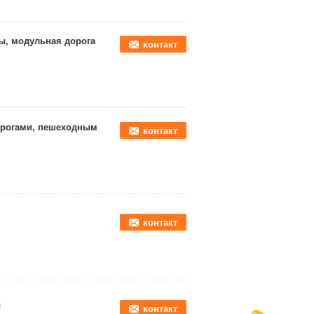
, модульная дорога
контакт
орогами, пешеходным
контакт
контакт
ы
контакт