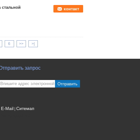
а стальной
контакт
6
>>
>|
Отправить запрос
Отправить
E-Mail
Ситемап
|
Мобильный сайт