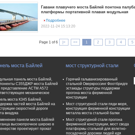
Гавани плавучего моста Байлей понтона палуб
платформы портативной плавая модульная
Подробнее
2022-11-24 15:13:20
Page 1 of 6
|<
<<
1
2
3
4
5
нель моста Байлей
мост структурной стали
ульная панель моста Байлей,
Горячий гальванизированный
поненты С355ДЖР моста Байлей
стальной Оверкроссинг Фоотбридге
 представление АСТМ А572
эстакады структуры поддержки
тветствующее механическое
прогона моста ферменной
конструкции
ель моста К345 Байлей,
держка частей моста Байлей на
Мост структурной стали пяди моря,
струкции скоростной дороги
конструкция ферменной конструкции
та виадука
металла моста стальной балки
менение панели моста Байлей
Мост структурной стали прогона
ганца высокопрочное широко в
ферменной конструкции, мост свода
енерстве проектирует прокат
платформы стальной для взлетно-
посадочной дорожки людей идя