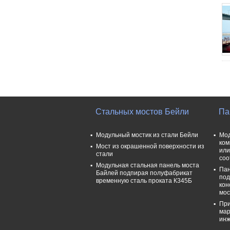
Стальных мостов Бейли
Па
Модульный мостик из стали Бейли
Мод
ком
Мост из окрашенной поверхности из
или
стали
соо
Модульная стальная панель моста
Пан
Байлей подпирая полуфабрикат
под
временную сталь проката К345Б
кон
мос
При
мар
инж