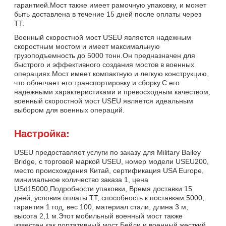
гарантией.Мост также имеет рамочную упаковку, и может
быть доставлена в течение 15 дней после оплаты через
TT.
Военный скоростной мост USEU является надежным
скоростным мостом и имеет максимальную
грузоподъемность до 5000 тонн.Он предназначен для
быстрого и эффективного создания мостов в военных
операциях.Мост имеет компактную и легкую конструкцию,
что облегчает его транспортировку и сборку.С его
надежными характеристиками и превосходным качеством,
военный скоростной мост USEU является идеальным
выбором для военных операций.
Настройка:
USEU предоставляет услуги по заказу для Military Bailey
Bridge, с торговой маркой USEU, номер модели USEU200,
место происхождения Китай, сертификация USA Europe,
минимальное количество заказа 1, цена
USd15000,Подробности упаковки, Время доставки 15
дней, условия оплаты TT, способность к поставкам 5000,
гарантия 1 год, вес 100, материал стали, длина 3 м,
высота 2,1 м.Этот мобильный военный мост также
известен как портативный мост Бейли и военный жесткий