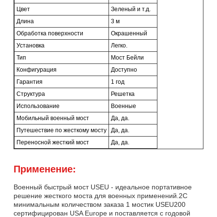
Цвет
Зеленый и т.д.
Длина
3 м
Обработка поверхности
Окрашенный
Установка
Легко.
Тип
Мост Бейли
Конфигурация
Доступно
Гарантия
1 год
Структура
Решетка
Использование
Военные
Мобильный военный мост
Да, да.
Путешествие по жесткому мосту
Да, да.
Переносной жесткий мост
Да, да.
Применение:
Военный быстрый мост USEU - идеальное портативное
решение жесткого моста для военных применений.2С
минимальным количеством заказа 1 мостик USEU200
сертифицирован USA Europe и поставляется с годовой