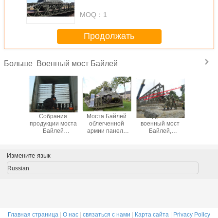
быстрого развертывания моста
MOQ：
1
Продолжать
Военный мост Байлей
Больше
ре
Собрания
Моста Байлей
Модульный
Соврем
рованное
продукции моста
облегченной
военный мост
конструи
нное
Байлей
армии панель
Байлей,
военный
шное
структурной
военного
конструкция
Байлей с
тивное
стали военное
временная или
стальной
струк
ерное
время военного
постоянная
структуры
временн
Измените язык
жение
гражданское
стальной
спасения мостов
использ
панели
проектированное
структуры смеси
остатка армии
арм
Russian
тов
аварийная
Главная страница
|
О нас
|
связаться с нами
|
Карта сайта
|
Privacy Policy