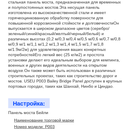
стальная панель моста, предназначенная для временных
и полупостоянных мостов.Эта несущая панель
изготовлена из высококачественной стали и имеет
горячеоцинкованную обработку поверхности для
повышенной коррозионной стойкости и долговечностиОн
выпускается в широком диапазоне цветов (серебро/
зеленый/синий/красный/желтый/черный/белый) и
различных высотах (0,2 м/0,3 м/0,4 м/0,5 м/0,6 м/0,7 м/0,8
м/0,9 м/1 м/1,1 м/1,2 м/1,3 м/1,4 м/1,5 м/1,7 м/1,8
м/1.9м/2м) для удовлетворения ваших конкретных
потребностейЕго легкий вес (25 кг/м2) и простота
установки делают его идеальным выбором для кемпинга,
военных и других видов деятельности на открытом
воздухе.Он также может быть использован в различных
строительных проектах, таких как строительство дорог и
мостов. USEU P003 Bailey Bridge Panel доступен в крупных
портовых городах, таких как Шанхай, Нинбо и Циндао.
Настройка:
Панель моста Бейли
Наименование торговой марки
Номер модели: P003