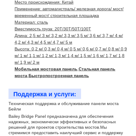
Место происхождения: Китай
Применение: автомагистраль/ железная дорога/ мост/
временный мост/ строительная площадка
Материал: сталь
Вместимость груза: 20T/30T/50T/100T
Длина: 2,5 м/ 3 м/ 3,2 м/ 3,3 м/ 3,5 м/ 3,6 м/ 3,7 м/ 4 м/
4,2 м/ 4,3 м/ 4,5 м/ 4,7 м/ 5 м
Высота: 0,2 м/ 0,3 м/ 0,4 м/ 0,5 м/ 0,6 м/ 0,7 м/ 0,8 м/ 0,9
м/ 1 м/ 1,1 м/ 1,2 м/ 1,3 м/ 1,4 м/ 1,5 м/ 1,6 м/ 1,7 м/ 1,8
м/ 1,9 м/ 2 м
Мобильная мостовая панель
,
Стальная панель
моста
,
Быстропостроенная панель
Поддержка и услуги:
Техническая поддержка и обслуживание панели моста
Бейли
Bailey Bridge Panel предназначена для обеспечения
надежных, экономически эффективных и безопасных
решений для проектов строительства мостов.Мы
стремимся предоставить наилучший сервис и поддержку