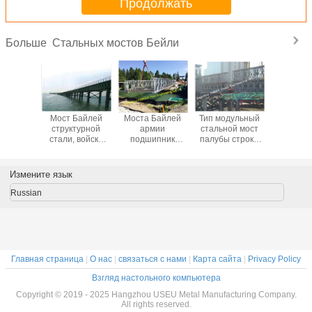
Продолжать
Стальных мостов Бейли
Больше
нная
Мост Байлей
Моста Байлей
Тип модульный
Подгон
новка
структурной
армии
стальной мост
констр
льной
стали, войска
подшипник
палубы строки
пяди Б
ели
моста Байлей
сильного
двойника ХД200
Байл
одных
армии
снегопада
Байлей
струк
пяди Пре
конструкции
землетрясения
поднимая
диза
Измените язык
рованная
шоссе дороги
обслуживания
установку в
полуфаб
ирая
поверхности
место
сталь
Russian
покрашенного
длин
или горячего
погружения
портативного
стального
Главная страница
|
О нас
|
связаться с нами
|
Карта сайта
|
Privacy Policy
Взгляд настольного компьютера
Copyright © 2019 - 2025 Hangzhou USEU Metal Manufacturing Company.
All rights reserved.