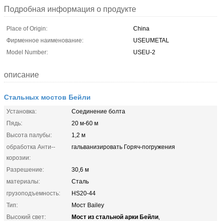
Подробная информация о продукте
Place of Origin:
China
Фирменное наименование:
USEUMETAL
Model Number:
USEU-2
описание
Стальных мостов Бейли
Установка:
Соединение болта
Пядь:
20 м-60 м
Высота палубы:
1,2 м
обработка Анти--
гальванизировать Горяч-погружения
корозии:
Разрешение:
30,6 м
материалы:
Сталь
грузоподъемность:
HS20-44
Тип:
Мост Bailey
Мост из стальной арки Бейли
Высокий свет:
,