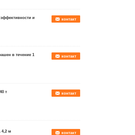
 эффективности и
контакт
ашен в течение 1
контакт
40 т
контакт
4,2 м
контакт