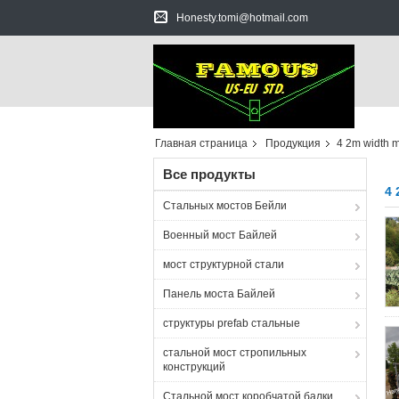
Honesty.tomi@hotmail.com
Главная страница
Продукция
4 2m width mi
Все продукты
4 
Стальных мостов Бейли
Военный мост Байлей
мост структурной стали
Панель моста Байлей
структуры prefab стальные
стальной мост стропильных
конструкций
Стальной мост коробчатой балки