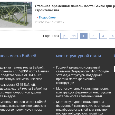
Стальная временная панель моста Бейли для 
строительства
Подробнее
2023-12-26 17:20:12
Page 1 of 4
|<
<<
1
2
3
4
нель моста Байлей
мост структурной стали
ульная панель моста Байлей,
Горячий гальванизированный
поненты С355ДЖР моста Байлей
стальной Оверкроссинг Фоотбридге
 представление АСТМ А572
эстакады структуры поддержки
тветствующее механическое
прогона моста ферменной
конструкции
ель моста К345 Байлей,
держка частей моста Байлей на
Мост структурной стали пяди моря,
струкции скоростной дороги
конструкция ферменной конструкции
та виадука
металла моста стальной балки
менение панели моста Байлей
Мост структурной стали прогона
ганца высокопрочное широко в
ферменной конструкции, мост свода
енерстве проектирует прокат
платформы стальной для взлетно-
посадочной дорожки людей идя