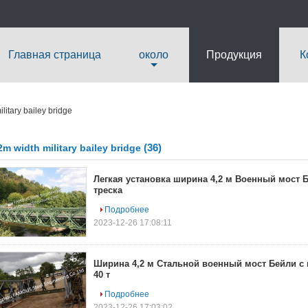
Главная страница
около
Продукция
К
litary bailey bridge
(36)
2m width military bailey bridge
Легкая установка ширина 4,2 м Военный мост 
треска
Подробнее
2023-12-26 17:08:11
Ширина 4,2 м Стальной военный мост Бейли с
40 т
Подробнее
2023-12-26 17:03:02