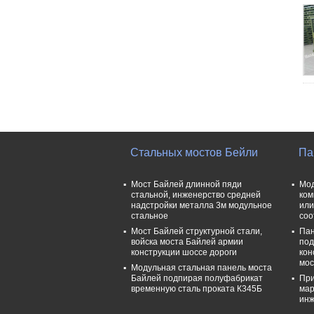
Стальных мостов Бейли
Па
Мост Байлей длинной пяди
Мод
стальной, инженерство средней
ком
надстройки металла 3м модульное
или
стальное
соо
Мост Байлей структурной стали,
Пан
войска моста Байлей армии
под
конструкции шоссе дороги
кон
мос
Модульная стальная панель моста
Байлей подпирая полуфабрикат
При
временную сталь проката К345Б
мар
инж