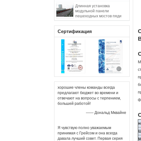
металла 3м модульное
Длинная установка
стальное
модульной панели
пешеходных мостов пяди
Пре проектированная
собирая
Сертификация
B
О
М
с
п
б
хорошие члены команды всегда
п
предлагают бюджет во времени и
отвечают на вопросы с терпением,
ф
большей работой!
—— Дональд Мквайне
С
н
Я чувствую полно уважаемым
Ш
принимая с Грейсом и она всегда
давала лучший совет. Первая серия
М