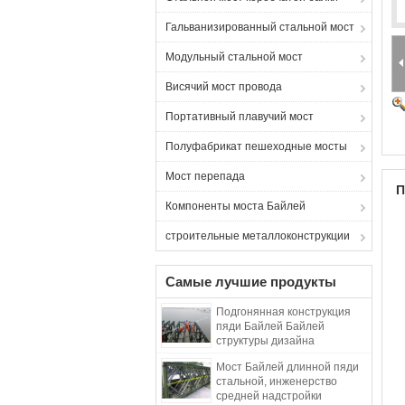
Гальванизированный стальной мост
Модульный стальной мост
Висячий мост провода
Портативный плавучий мост
Полуфабрикат пешеходные мосты
Мост перепада
П
Компоненты моста Байлей
строительные металлоконструкции
Самые лучшие продукты
Подгонянная конструкция
пяди Байлей Байлей
структуры дизайна
полуфабрикат стальная
Мост Байлей длинной пяди
длинная
стальной, инженерство
средней надстройки