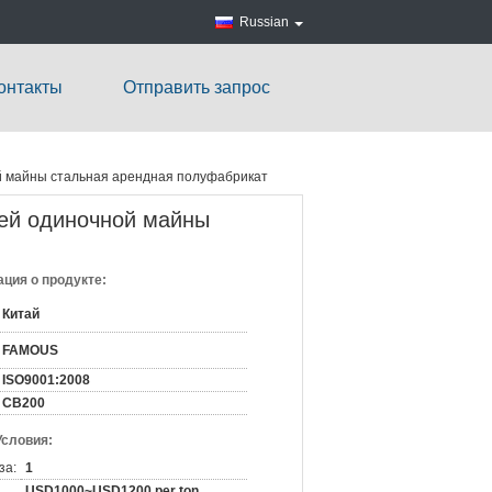
Russian
онтакты
Отправить запрос
й майны стальная арендная полуфабрикат
ей одиночной майны
ция о продукте:
Китай
FAMOUS
ISO9001:2008
CB200
Условия:
за:
1
USD1000~USD1200 per ton