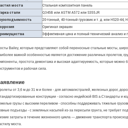
астил моста
Стальная композитная панель
арка стали
Q345B или ASTM A572 или S355JR
рузоподъемность
20-тонный, 40-тонный грузовик и т. д. или HS20-44, 
оррозия
Оригинал окрашен
реимущества
Эффективная цена и полный технический анализ и
осты Bailey, которые представляют собой переносные стальные мосты, широк
аиболее важной особенностью является достижение различных пролетов, гру
омпоненты, простота демонтажа и высокая адаптируемость, которые можно 
нструментов и рабочая сила.
Заявление
ролеты от 3,6 м до 31 м и более - для автомагистралей, железных дорог, дорож
тандартизированные конструкции - согласно индийской BIS a.Стандарты и к
яжелые грузы с высоким переливом - способны поддерживать тяжелые грузо
овные подъезды - с земляных насыпей из-за пересыпи грунта, не требует п
изкие затраты в течение жизненного цикла — движение транспорта происход
астилу моста.