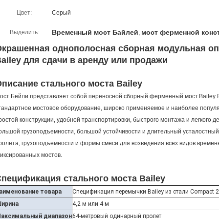
Цвет:
Серый
Временный мост Байлей
мост ферменной конс
Выделить:
,
Окрашенная однополосная сборная модульная опо
ailey для сдачи в аренду или продажи
писание стального моста Bailey
ост Бейли представляет собой переносной сборный ферменный мост.Bailey B
тандартное мостовое оборудование, широко применяемое и наиболее попул
ростой конструкции, удобной транспортировки, быстрого монтажа и легкого
ольшой грузоподъемности, большой устойчивости и длительный усталостный 
ролета, грузоподъемности и формы смеси для возведения всех видов времен
иксированных мостов.
пецификация стального моста Bailey
аименование товара
Спецификация перемычки Bailey из стали Compact 
ирина
4,2 м или 4 м
аксимальный диапазон
64-метровый одинарный пролет