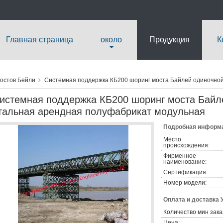
Главная страница
около
Продукция
К
остов Бейли
Системная поддержка КБ200 шоринг моста Байлей одиночно
истемная поддержка КБ200 шоринг моста Байл
тальная арендная полуфабрикат модульная
Подробная информа
Место
происхождения:
Фирменное
наименование:
Сертификация:
Номер модели:
Оплата и доставка 
Количество мин зака
Цена: