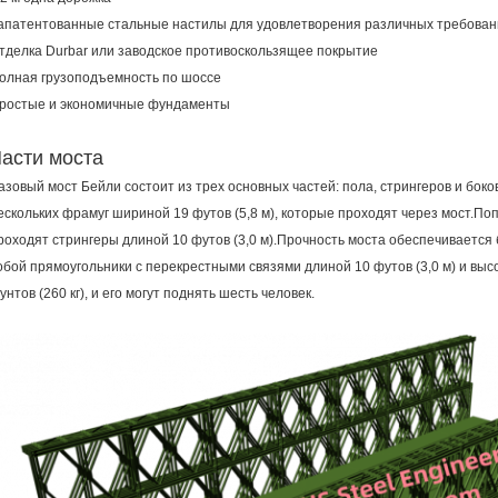
апатентованные стальные настилы для удовлетворения различных требовани
тделка Durbar или заводское противоскользящее покрытие
олная грузоподъемность по шоссе
ростые и экономичные фундаменты
асти моста
азовый мост Бейли состоит из трех основных частей: пола, стрингеров и бок
ескольких фрамуг шириной 19 футов (5,8 м), которые проходят через мост.Поп
роходят стрингеры длиной 10 футов (3,0 м).Прочность моста обеспечиваетс
обой прямоугольники с перекрестными связями длиной 10 футов (3,0 м) и высо
унтов (260 кг), и его могут поднять шесть человек.