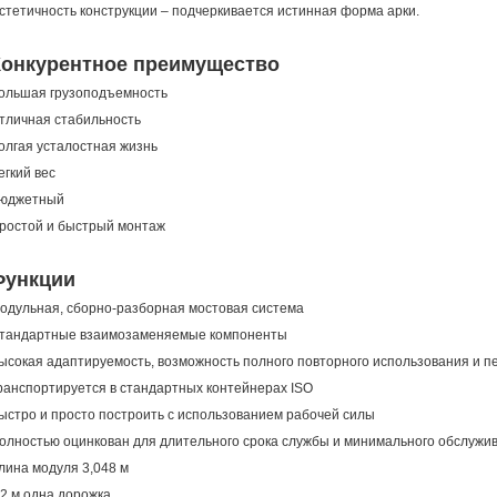
стетичность конструкции – подчеркивается истинная форма арки.
Конкурентное преимущество
ольшая грузоподъемность
тличная стабильность
олгая усталостная жизнь
егкий вес
юджетный
ростой и быстрый монтаж
Функции
одульная, сборно-разборная мостовая система
тандартные взаимозаменяемые компоненты
ысокая адаптируемость, возможность полного повторного использования и 
ранспортируется в стандартных контейнерах ISO
ыстро и просто построить с использованием рабочей силы
олностью оцинкован для длительного срока службы и минимального обслужи
лина модуля 3,048 м
,2 м одна дорожка