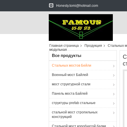
Honesty.tomi@hotmail.com
Главная страница
Продукция
Стальных м
модульная
Все продукты
С
с
Стальных мостов Бейли
Военный мост Байлей
мост структурной стали
Панель моста Байлей
структуры prefab стальные
стальной мост стропильных
конструкций
Стальной мост коробчатой балки