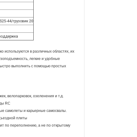
HS25-44/грузовик 20
 поддержка
о используются в различных областях, их
зоподъемность, легкие и удобные
быстро выполнить с помощью простых
ек, велопарковок, озеленения и т.д.
оды RC
вые самолеты и карьерные самосвалы.
одъездной плиты
ит по переполнению, а не по открытому