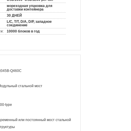
мореходная упаковка для
доставки контейнера
30 ДНЕЙ
L/C, T/T, D/A, D/P, западное
соединение
и:
10000 блоков в год
Q345B-Q460C
одульный стальной мост
00-type
ременный или постоянный мост стальной
труктуры