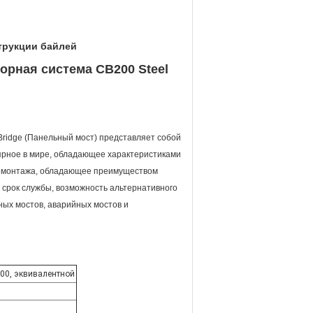
трукции байлей
рная система CB200 Steel
ridge (Панельный мост) представляет собой
ярное в мире, обладающее характеристиками
 демонтажа, обладающее преимуществом
срок службы, возможность альтернативного
ных мостов, аварийных мостов и
200, эквивалентной