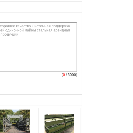
(
0
/ 3000)