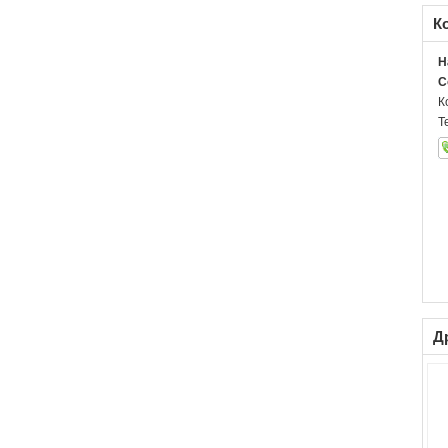
К
H
C
К
Т
Д