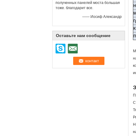
полученных панелей моста большая
Н
тоже. благодарит все.
М
—— Иосиф Александр
Г
К
Оставьте нам сообщение
П
М
н
к
и
П
С
Т
Р
Н
н