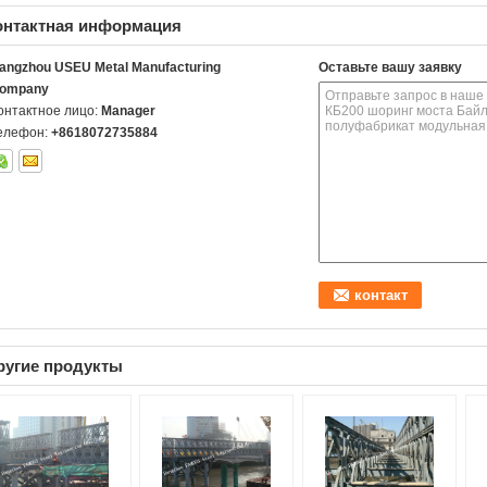
онтактная информация
angzhou USEU Metal Manufacturing
Оставьте вашу заявку
ompany
онтактное лицо:
Manager
елефон:
+8618072735884
ругие продукты