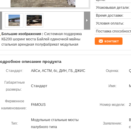
Упаковывая детали:
Время доставки:
Условия оплаты:
Поставка способност
Большие изображения :
Системная поддержка
КБ200 шоринг моста Байлей одиночной майны
контакт
стальная арендная полуфабрикат модульная
одробное описание продукта
Стандарт:
АйСи, АСТМ, бс, ДИН, ГБ, ДЖИС
Оценка:
Габаритные
Стандарт
Имя:
М
размеры:
Фирменное
FAMOUS
Номер модели:
2
наименование:
Модульные стальные мосты
В
Тип:
Заявление:
палубного типа
с